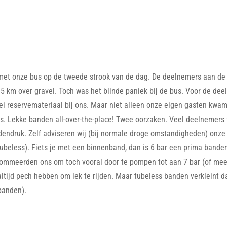
et onze bus op de tweede strook van de dag. De deelnemers aan de
 km over gravel. Toch was het blinde paniek bij de bus. Voor de dee
ei reservemateriaal bij ons. Maar niet alleen onze eigen gasten kwa
s. Lekke banden all-over-the-place! Twee oorzaken. Veel deelnemers f
endruk. Zelf adviseren wij (bij normale droge omstandigheden) onz
tubeless). Fiets je met een binnenband, dan is 6 bar een prima bande
sommeerden ons om toch vooral door te pompen tot aan 7 bar (of mee
ltijd pech hebben om lek te rijden. Maar tubeless banden verkleint dat 
banden).