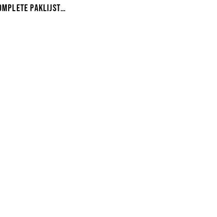
omplete paklijst
e niets vergeet