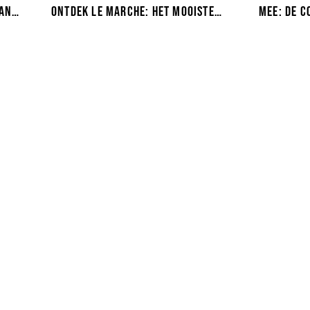
dan
Ontdek Le Marche: het mooiste
mee: de c
geheim voor wielrenners
waarmee j