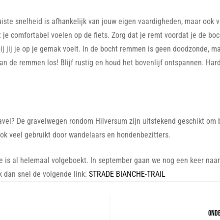
juiste snelheid is afhankelijk van jouw eigen vaardigheden, maar ook 
e comfortabel voelen op de fiets. Zorg dat je remt voordat je de boc
ij jij je op je gemak voelt. In de bocht remmen is geen doodzonde, m
t dan de remmen los! Blijf rustig en houd het bovenlijf ontspannen. H
ravel? De gravelwegen rondom Hilversum zijn uitstekend geschikt om
ook veel gebruikt door wandelaars en hondenbezitters.
e is al helemaal volgeboekt. In september gaan we nog een keer naar 
 dan snel de volgende link:
STRADE BIANCHE-TRAIL
ONDE