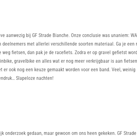
tive aanwezig bij GF Strade Bianche. Onze conclusie was unaniem:
n deelnemers met allerlei verschillende soorten materiaal. Ga je een 
 weg fietsen, dan pak je de racefiets. Zodra er op gravel gefietst word
bike, gravelbike en alles wat er nog meer verkrijgbaar is aan fietsen.
t er ook nog een keuze gemaakt worden voor een band. Veel, weinig o
endruk… Slapeloze nachten!
jk onderzoek gedaan, maar gewoon om ons heen gekeken. GF Strade 