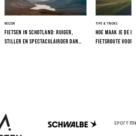
REIZEN
TIPS & TRICKS
Fietsen in Schotland: ruiger,
Hoe maak je de p
stiller en spectaculairder dan
fietsroute voor 
je verwacht
Voorkom de fout 
wielrenner maak