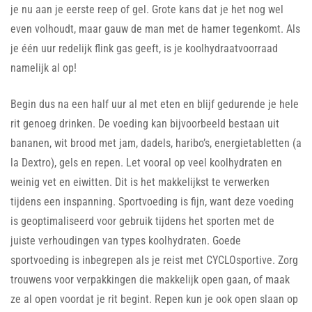
je nu aan je eerste reep of gel. Grote kans dat je het nog wel
even volhoudt, maar gauw de man met de hamer tegenkomt. Als
je één uur redelijk flink gas geeft, is je koolhydraatvoorraad
namelijk al op!
Begin dus na een half uur al met eten en blijf gedurende je hele
rit genoeg drinken. De voeding kan bijvoorbeeld bestaan uit
bananen, wit brood met jam, dadels, haribo’s, energietabletten (a
la Dextro), gels en repen. Let vooral op veel koolhydraten en
weinig vet en eiwitten. Dit is het makkelijkst te verwerken
tijdens een inspanning. Sportvoeding is fijn, want deze voeding
is geoptimaliseerd voor gebruik tijdens het sporten met de
juiste verhoudingen van types koolhydraten. Goede
sportvoeding is inbegrepen als je reist met CYCLOsportive. Zorg
trouwens voor verpakkingen die makkelijk open gaan, of maak
ze al open voordat je rit begint. Repen kun je ook open slaan op